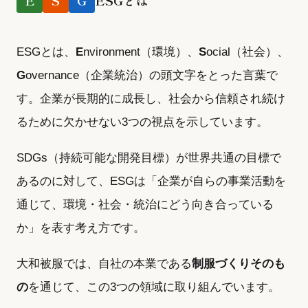
E
S
G
ESGとは
ESGとは、
E
nvironment（環境）、
S
ocial（社会）、
G
overnance（企業統治）の頭文字をとった言葉で
す。企業が長期的に成長し、社会から信頼され続け
るために欠かせない3つの視点を示しています。
SDGs（持続可能な開発目標）が世界共通の目標で
あるのに対して、ESGは「企業が自らの事業活動を
通じて、環境・社会・統治にどう向き合っている
か」を表す考え方です。
大和被服では、自社の本業である
制服づくりそのも
の
を通じて、この3つの領域に取り組んでいます。